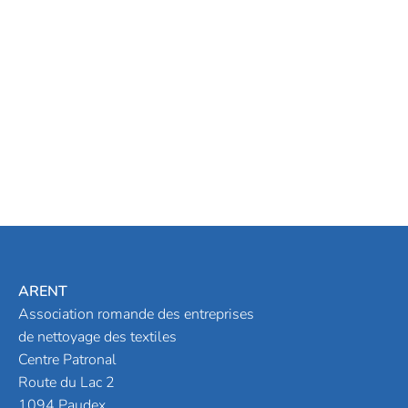
ARENT
Association romande des entreprises
de nettoyage des textiles
Centre Patronal
Route du Lac 2
1094 Paudex